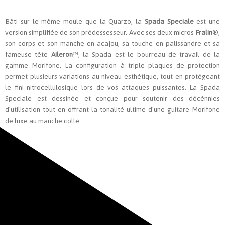
Bâti sur le même moule que la Quarzo, la
Spada Speciale
est une
version simplifiée de son prédessesseur. Avec ses deux micros
Fralin
®,
son corps et son manche en acajou, sa touche en palissandre et sa
fameuse tête
Aileron
™, la Spada est le bourreau de travail de la
gamme Morifone. La configuration à triple plaques de protection
permet plusieurs variations au niveau esthétique, tout en protégeant
le fini nitrocellulosique lors de vos attaques puissantes. La Spada
Speciale est dessinée et conçue pour soutenir des décénnies
d’utilisation tout en offrant la tonalité ultime d’une guitare Morifone
de luxe au manche collé.