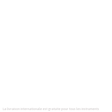
votre guitare
maintenant
Nous sommes une petite compagnie artisanale, le temps d’attente
moyen pour la livraison d’une guitare est de 9 mois. En passant votre
commande dès maintenant, nous commençons le processus de
fabrication et vous donnons des mises à jour au fil du temps.
Nous prenons également des commandes avec des options de
personnalisations spécifiques qui ne sont pas montrées sur ce site Web.
Veuillez nous contacter pour discuter de vos besoins.
La livraison internationale est gratuite pour tous les instruments