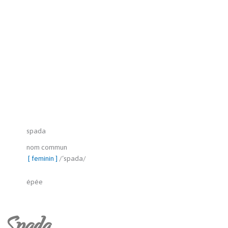
spada
nom commun
[
feminin
]
/
‘spada
/
épée