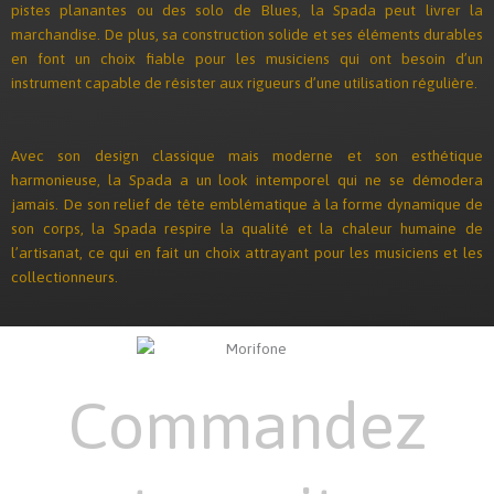
pistes planantes ou des solo de Blues, la Spada peut livrer la
marchandise. De plus, sa construction solide et ses éléments durables
en font un choix fiable pour les musiciens qui ont besoin d’un
instrument capable de résister aux rigueurs d’une utilisation régulière.
Avec son design classique mais moderne et son esthétique
harmonieuse, la Spada a un look intemporel qui ne se démodera
jamais. De son relief de tête emblématique à la forme dynamique de
son corps, la Spada respire la qualité et la chaleur humaine de
l’artisanat, ce qui en fait un choix attrayant pour les musiciens et les
collectionneurs.
Commandez