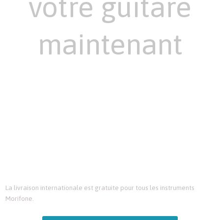
votre guitare
maintenant
Nous sommes une petite compagnie artisanale, le temps d’attente
moyen pour la livraison d’une guitare est de 9 mois. En passant votre
commande dès maintenant, nous commençons le processus de
fabrication et vous donnons des mises à jour au fil du temps.
Nous prenons également des commandes avec des options de
personnalisations spécifiques qui ne sont pas montrées sur ce site Web.
Veuillez nous contacter pour discuter de vos besoins.
La livraison internationale est gratuite pour tous les instruments
Morifone.